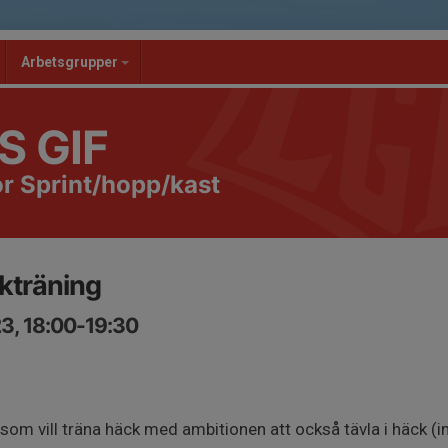
Arbetsgrupper
S GIF
r Sprint/hopp/kast
kträning
3, 18:00-19:30
som vill träna häck med ambitionen att också tävla i häck (indi