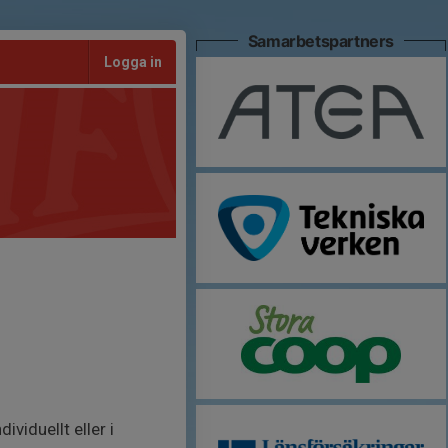
Samarbetspartners
Logga in
viduellt eller i