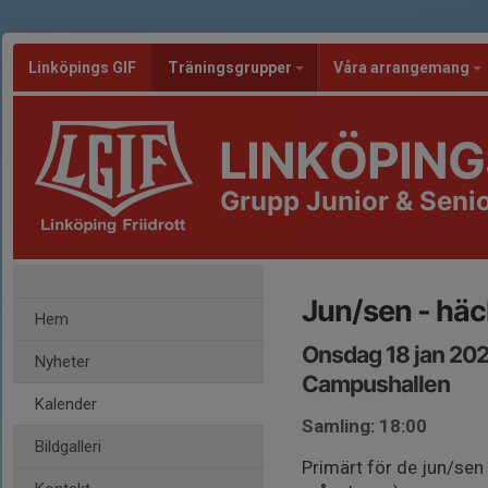
Linköpings GIF
Träningsgrupper
Våra arrangemang
LINKÖPING
Grupp Junior & Senio
Jun/sen - häc
Hem
Onsdag 18 jan 202
Nyheter
Campushallen
Kalender
Samling: 18:00
Bildgalleri
Primärt för de jun/sen 