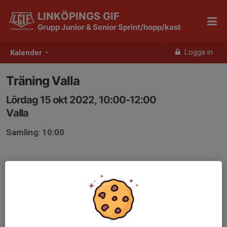
LINKÖPINGS GIF
Grupp Junior & Senior Sprint/hopp/kast
Logga in
Kalender
Träning Valla
Lördag 15 okt 2022, 10:00-12:00
Valla
Samling: 10:00