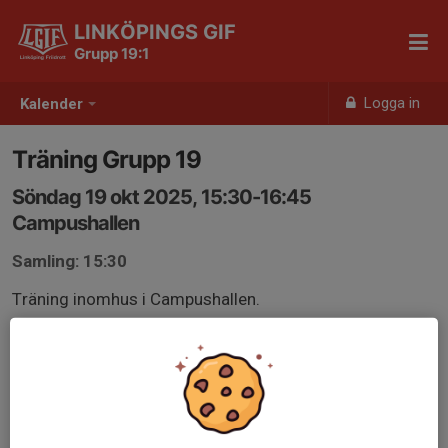
LINKÖPINGS GIF
Grupp 19:1
Logga in
Kalender
Träning Grupp 19
Söndag 19 okt 2025, 15:30-16:45
Campushallen
Samling: 15:30
Träning inomhus i Campushallen.