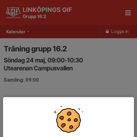
LINKÖPINGS GIF
Grupp 16:2
Logga in
Kalender
Träning grupp 16.2
Söndag 24 maj, 09:00-10:30
Utearenan Campusvallen
Samling: 09:00