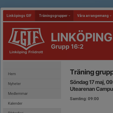
Linköpings GIF
Träningsgrupper
Våra arrangemang
LINKÖPING
Grupp 16:2
Träning grupp
Hem
Söndag 17 maj, 0
Nyheter
Utearenan Campu
Medlemmar
Samling: 09:00
Kalender