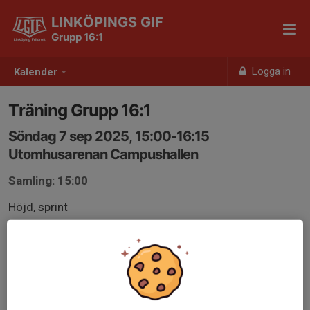
LINKÖPINGS GIF
Grupp 16:1
Logga in
Kalender
Träning Grupp 16:1
Söndag 7 sep 2025, 15:00-16:15
Utomhusarenan Campushallen
Samling: 15:00
Höjd, sprint