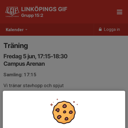
LINKÖPINGS GIF
Grupp 15:2
Logga in
Kalender
Träning
Fredag 5 jun, 17:15-18:30
Campus Arenan
Samling: 17:15
Vi tränar stavhopp och spjut