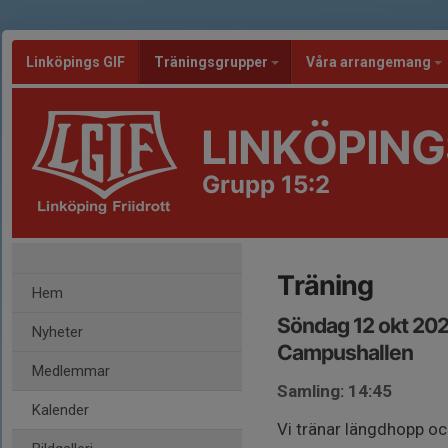
Linköpings GIF
Träningsgrupper
Våra arrangemang
LINKÖPING
Grupp 15:2
Träning
Hem
Söndag 12 okt 202
Nyheter
Campushallen
Medlemmar
Samling: 14:45
Kalender
Vi tränar längdhopp oc