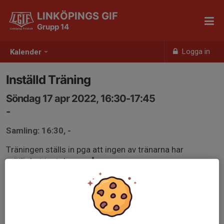
LINKÖPINGS GIF
Grupp 14
Logga in
Kalender
Inställd Träning
Söndag 17 apr 2022, 16:30-17:45
-
Samling: 16:30, -
Träningen ställs in pga att ingen av tränarna har
möjlighet just denna gång.