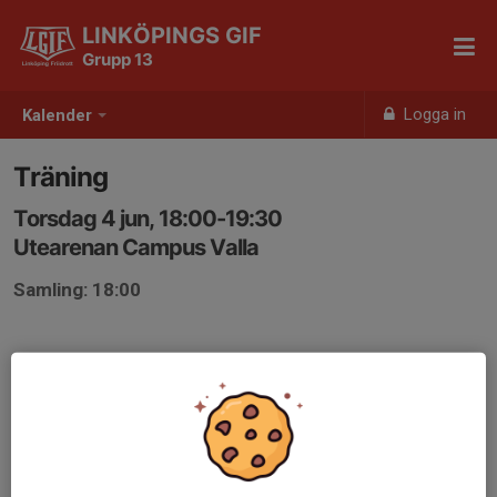
LINKÖPINGS GIF
Grupp 13
Logga in
Kalender
Träning
Torsdag 4 jun, 18:00-19:30
Utearenan Campus Valla
Samling: 18:00