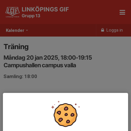
LINKÖPINGS GIF
Grupp 13
Logga in
Kalender
Träning
Måndag 20 jan 2025, 18:00-19:15
Campushallen campus valla
Samling: 18:00