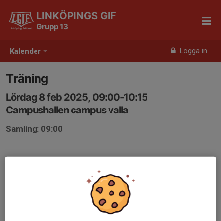
LINKÖPINGS GIF
Grupp 13
Logga in
Kalender
Träning
Lördag 8 feb 2025, 09:00-10:15
Campushallen campus valla
Samling: 09:00