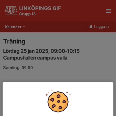
LINKÖPINGS GIF
Grupp 13
Logga in
Kalender
Träning
Lördag 25 jan 2025, 09:00-10:15
Campushallen campus valla
Samling: 09:00