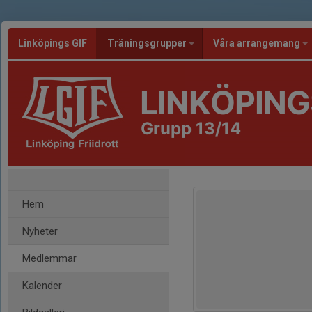
Linköpings GIF
Träningsgrupper
Våra arrangemang
LINKÖPING
Grupp 13/14
Hem
Nyheter
Medlemmar
Kalender