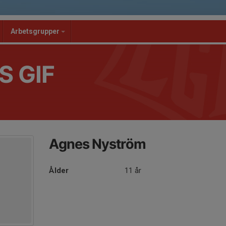
Arbetsgrupper
S GIF
Agnes Nyström
Ålder
11 år