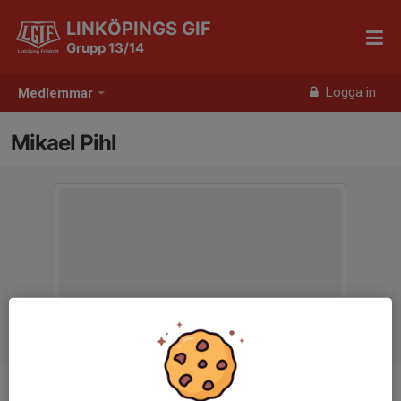
LINKÖPINGS GIF
Grupp 13/14
Logga in
Medlemmar
Mikael Pihl
Titel
Tränare