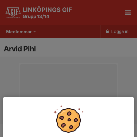
LINKÖPINGS GIF
Grupp 13/14
Logga in
Medlemmar
Arvid Pihl
Ålder
13 år