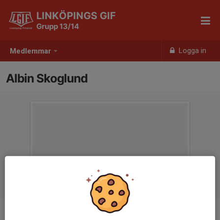
LINKÖPINGS GIF
Grupp 13/14
Logga in
Medlemmar
Albin Skoglund
Ålder
12 år