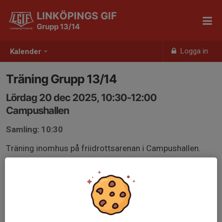
LINKÖPINGS GIF
Grupp 13/14
Logga in
Kalender
Träning Grupp 13/14
Lördag 20 dec 2025, 10:30-12:00
Campushallen
Samling: 10:30
Träning inomhus på friidrottsarenan i Campushallen.
Medtag vattenflaska.