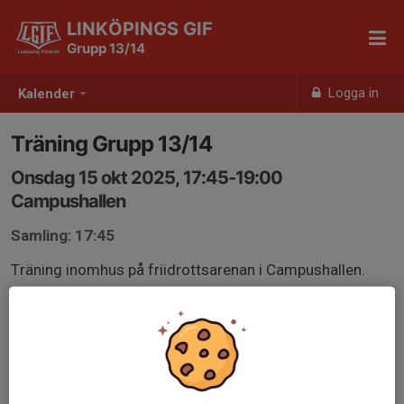
LINKÖPINGS GIF
Grupp 13/14
Logga in
Kalender
Träning Grupp 13/14
Onsdag 15 okt 2025, 17:45-19:00
Campushallen
Samling: 17:45
Träning inomhus på friidrottsarenan i Campushallen.
Medtag vattenflaska.