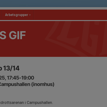
Arbetsgrupper
S GIF
p 13/14
25, 17:45-19:00
 Campushallen (inomhus)
idrottsarenan i Campushallen.