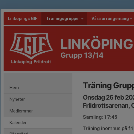
Linköpings GIF
Träningsgrupper
Våra arrangemang
LINKÖPING
Grupp 13/14
Träning Grup
Hem
Onsdag 26 feb 20
Nyheter
Friidrottsarenan,
Medlemmar
Samling: 17:45
Kalender
Träning inomhus på fri