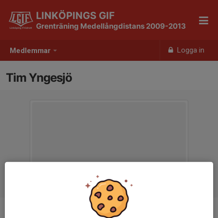
LINKÖPINGS GIF
Grenträning Medellångdistans 2009-2013
Logga in
Medlemmar
Tim Yngesjö
Titel
Grentränare Lång och medledistans