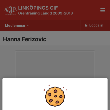
LINKÖPINGS GIF
Grenträning Längd 2009-2013
Logga in
Medlemmar
Hanna Ferizovic
Ålder
14 år